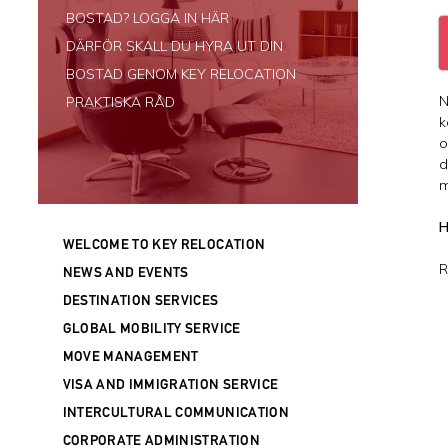
BOSTAD? LOGGA IN HÄR
DÄRFÖR SKALL DU HYRA UT DIN
BOSTAD GENOM KEY RELOCATION
N
PRAKTISKA RÅD
k
o
d
m
H
WELCOME TO KEY RELOCATION
R
NEWS AND EVENTS
DESTINATION SERVICES
GLOBAL MOBILITY SERVICE
MOVE MANAGEMENT
VISA AND IMMIGRATION SERVICE
INTERCULTURAL COMMUNICATION
CORPORATE ADMINISTRATION