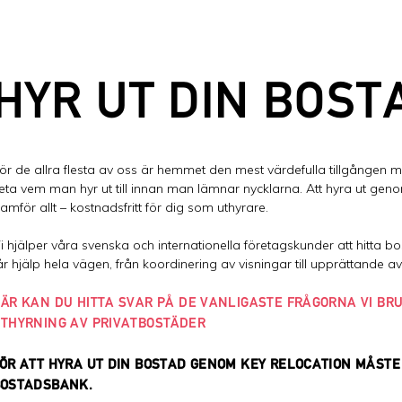
HYR UT DIN BOST
ör de allra flesta av oss är hemmet den mest värdefulla tillgången man
eta vem man hyr ut till innan man lämnar nycklarna. Att hyra ut geno
ramför allt – kostnadsfritt för dig som uthyrare.
i hjälper våra svenska och internationella företagskunder att hitta bo
år hjälp hela vägen, från koordinering av visningar till upprättande av
ÄR KAN DU HITTA SVAR PÅ DE VANLIGASTE FRÅGORNA VI BR
THYRNING AV PRIVATBOSTÄDER
ÖR ATT HYRA UT DIN BOSTAD GENOM KEY RELOCATION MÅSTE 
OSTADSBANK.