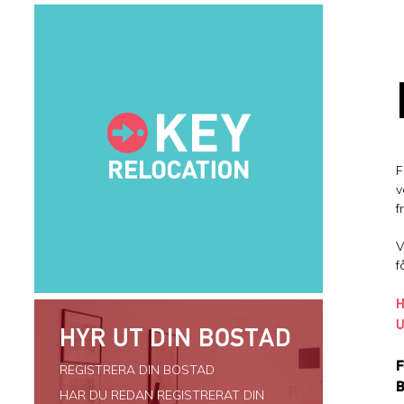
F
v
f
V
f
H
U
HYR UT DIN BOSTAD
F
REGISTRERA DIN BOSTAD
B
HAR DU REDAN REGISTRERAT DIN