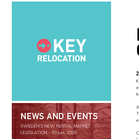
2
K
e
k
A
T
NEWS AND EVENTS
e
SWEDEN'S NEW RENTAL MARKET
LEGISLATION
- 30 juni, 2026
C