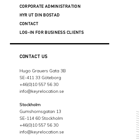
20 februari, 2024
CORPORATE ADMINISTRATION
SUCCESSFUL DANISH ACQUISITION
- 3
HYR UT DIN BOSTAD
januari, 2024
CONTACT
KEY RELOCATION IS EXPANDING ITS
LOG-IN FOR BUSINESS CLIENTS
BUSINESS IN FINLAND
- 19 december,
2023
JOIN OUR FREE WEBINAR ABOUT
SWEDEN'S NEW WORK PERMIT MODEL
CONTACT US
- 13 december, 2023
WE SUPPORT THE CHILDREN'S
Hugo Grauers Gata 3B
CANCER FOUNDATION
- 28 november,
SE-411 33 Göteborg
2023
+46(0)10 557 56 30
2023 WORLDWIDE ERC® GLOBAL
info@keyrelocation.se
WORKFORCE SYMPOSIUM IN BOSTON,
MASSACHUSETTS
- 9 oktober, 2023
Stockholm
Gumshornsgatan 13
GLOBAL PARTNER ALLIANCE (GPA)
SE-114 60 Stockholm
SUMMIT IN OMAHA
- 3 oktober, 2023
+46(0)10 557 56 30
NU ÄR VI ISO-CERTIFIERADE!
- 23
info@keyrelocation.se
augusti, 2023