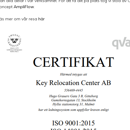
rån alla delar i vår verksamhet. För att få allt på plats tog vi stöd av
oncept
AmpliFlow
.
äs mer om vår resa
här