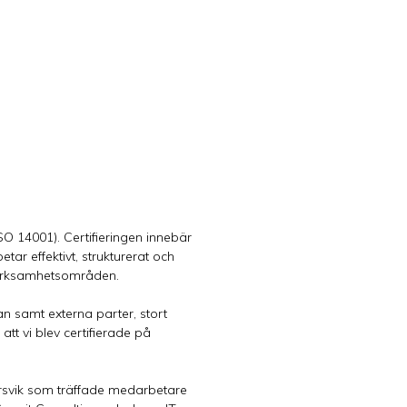
ISO 14001). Certifieringen innebär
etar effektivt, strukturerat och
 verksamhetsområden.
n samt externa parter, stort
 att vi blev certifierade på
rsvik som träffade medarbetare